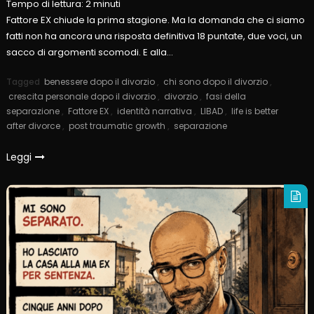
Tempo di lettura:
2
minuti
Fattore EX chiude la prima stagione. Ma la domanda che ci siamo
fatti non ha ancora una risposta definitiva 18 puntate, due voci, un
sacco di argomenti scomodi. E alla…
Tagged
benessere dopo il divorzio
,
chi sono dopo il divorzio
,
crescita personale dopo il divorzio
,
divorzio
,
fasi della
separazione
,
Fattore EX
,
identità narrativa
,
LIBAD
,
life is better
after divorce
,
post traumatic growth
,
separazione
Leggi