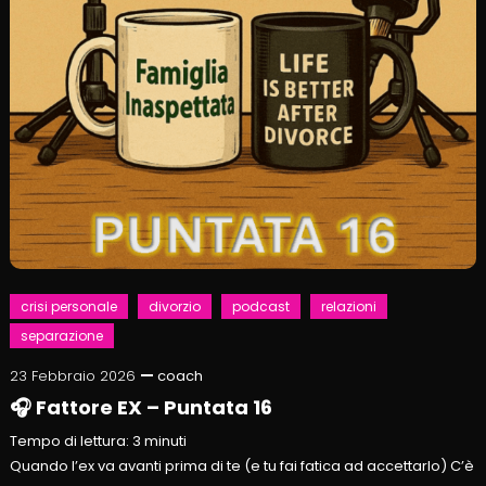
crisi personale
divorzio
podcast
relazioni
separazione
23 Febbraio 2026
coach
🎧 Fattore EX – Puntata 16
Tempo di lettura:
3
minuti
Quando l’ex va avanti prima di te (e tu fai fatica ad accettarlo) C’è