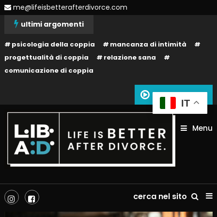
Skip
me@lifeisbetterafterdivorce.com
To
ultimi argomenti
Content
psicologia della coppia
mancanza di intimità
progettualità di coppia
relazione sana
comunicazione di coppia
Siamo in onda
IT
Menu
La tua vita dopo il divorzio può essere migliore: dipende solo da te!
Life is better after divorce –
cerca nel sito
LIBAD