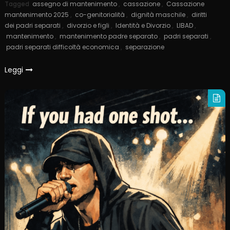
Tagged
assegno di mantenimento
,
cassazione
,
Cassazione
mantenimento 2025
,
co-genitorialità
,
dignità maschile
,
diritti
dei padri separati
,
divorzio e figli
,
Identità e Divorzio
,
LIBAD
,
mantenimento
,
mantenimento padre separato
,
padri separati
,
padri separati difficoltà economica
,
separazione
Leggi