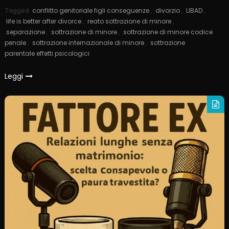
Tagged
conflitto genitoriale figli conseguenze
,
divorzio
,
LIBAD
,
life is better after divorce
,
reato sottrazione di minore
,
separazione
,
sottrazione di minore
,
sottrazione di minore codice
penale
,
sottrazione internazionale di minore
,
sottrazione
parentale effetti psicologici
Leggi