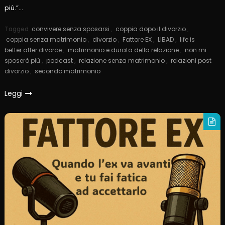
più.”…
Tagged
convivere senza sposarsi
,
coppia dopo il divorzio
,
coppia senza matrimonio
,
divorzio
,
Fattore EX
,
LIBAD
,
life is
better after divorce
,
matrimonio e durata della relazione
,
non mi
sposerò più
,
podcast
,
relazione senza matrimonio
,
relazioni post
divorzio
,
secondo matrimonio
Leggi