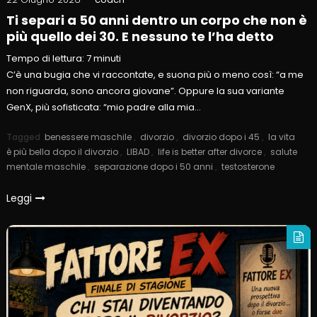
Ti separi a 50 anni dentro un corpo che non è
più quello dei 30. E nessuno te l’ha detto
Tempo di lettura:
7
minuti
C’è una bugia che vi raccontate, e suona più o meno così: “a me
non riguarda, sono ancora giovane”. Oppure la sua variante
GenX, più sofisticata: “mio padre alla mia…
Tagged
benessere maschile
,
divorzio
,
divorzio dopo i 45
,
la vita
è più bella dopo il divorzio
,
LIBAD
,
life is better after divorce
,
salute
mentale maschile
,
separazione dopo i 50 anni
,
testosterone
Leggi