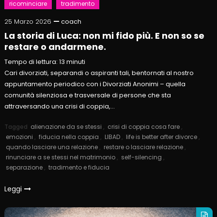
ricominciare
tradimento
25 Marzo 2026
coach
La storia di Luca: non mi fido più. E non so se
restare o andarmene.
Tempo di lettura:
13
minuti
Cari divorziati, separandi o aspiranti tali, bentornati al nostro
appuntamento periodico con i Divorziati Anonimi – quella
comunità silenziosa e trasversale di persone che sta
attraversando una crisi di coppia,…
Tagged
alienazione da se stessi
,
crisi di coppia cosa fare
,
emozioni
,
fiducia nella coppia
,
LIBAD
,
life is better after divorce
,
quando lasciare una relazione
,
restare o lasciare relazione
,
rinunciare a se stessi nel matrimonio
,
self-silencing
,
separazione
,
tradimento e fiducia
Leggi