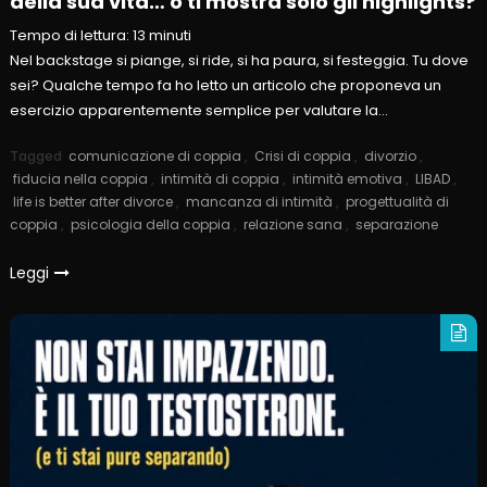
della sua vita… o ti mostra solo gli highlights?
Tempo di lettura:
13
minuti
Nel backstage si piange, si ride, si ha paura, si festeggia. Tu dove
sei? Qualche tempo fa ho letto un articolo che proponeva un
esercizio apparentemente semplice per valutare la…
Tagged
comunicazione di coppia
,
Crisi di coppia
,
divorzio
,
fiducia nella coppia
,
intimità di coppia
,
intimità emotiva
,
LIBAD
,
life is better after divorce
,
mancanza di intimità
,
progettualità di
coppia
,
psicologia della coppia
,
relazione sana
,
separazione
Leggi