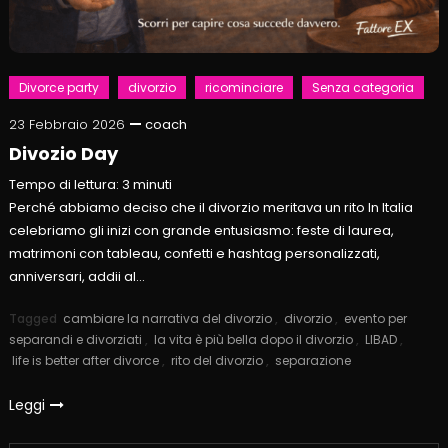
Divorce party
divorzio
ricominciare
Senza categoria
23 Febbraio 2026
coach
Divozio Day
Tempo di lettura:
3
minuti
Perché abbiamo deciso che il divorzio meritava un rito In Italia
celebriamo gli inizi con grande entusiasmo: feste di laurea,
matrimoni con tableau, confetti e hashtag personalizzati,
anniversari, addii al…
Tagged
cambiare la narrativa del divorzio
,
divorzio
,
evento per
separandi e divorziati
,
la vita è più bella dopo il divorzio
,
LIBAD
,
life is better after divorce
,
rito del divorzio
,
separazione
Leggi