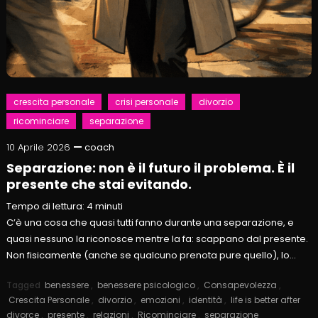
crescita personale
crisi personale
divorzio
ricominciare
separazione
10 Aprile 2026
coach
Separazione: non è il futuro il problema. È il
presente che stai evitando.
Tempo di lettura:
4
minuti
C’è una cosa che quasi tutti fanno durante una separazione, e
quasi nessuno la riconosce mentre la fa: scappano dal presente.
Non fisicamente (anche se qualcuno prenota pure quello), lo…
Tagged
benessere
,
benessere psicologico
,
Consapevolezza
,
Crescita Personale
,
divorzio
,
emozioni
,
identità
,
life is better after
divorce
,
presente
,
relazioni
,
Ricominciare
,
separazione