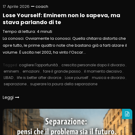
17 Aprile 2026
coach
Lose Yourself: Eminem non lo sapeva, ma
stava parlando di te
Tempo di lettura:
4
minuti
La conosci. Ovviamente la conosci. Quella chitarra distorta che
apre tutto, le prime quattro note che bastano già a farti alzare il
volume. È uscita nel 2002, ha vinto l’Oscar…
Tagged
cogliere l'opportunità
,
crescita personale dopo il divorzio
,
eminem
,
emozioni
,
fare il grande passo
,
il momento decisivo
,
LIBAD
,
life is better after divorce
,
Lose yourself
,
musica e divorzio
,
separazione
,
superare la paura della separazione
Leggi