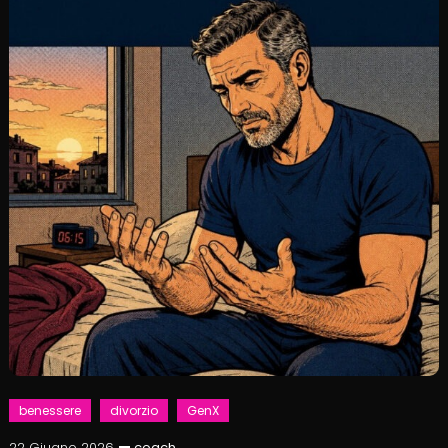
benessere
divorzio
GenX
22 Giugno 2026
coach