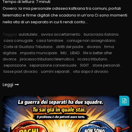
Tempo di lettura:
7
minuti
Ovvero: la mia personale odissea kafkiana tra comuni, portali
telematici e firme digitali che scadono in un’ora Ci sono momenti
nella vita di un separato in cui ti rendi conto…
Tagged
autotutela
,
avviso accertamento
,
burocrazia italiana
,
casa coniugale
,
casa familiare
,
coniuge non assegnatario
,
Corte di Giustizia Tributaria
,
diritti del padre
,
divorzio
,
firma
digitale
,
imposta municipale
,
IMU
,
LIBAD
,
life is better after
divorce
,
processo tributario telematico
,
ricorso tributario
,
separazione
,
separazione consensuale
,
SIGIT
,
storie personali
,
tasse post divorzio
,
uomini separati
,
vita dopo il divorzio
Leggi