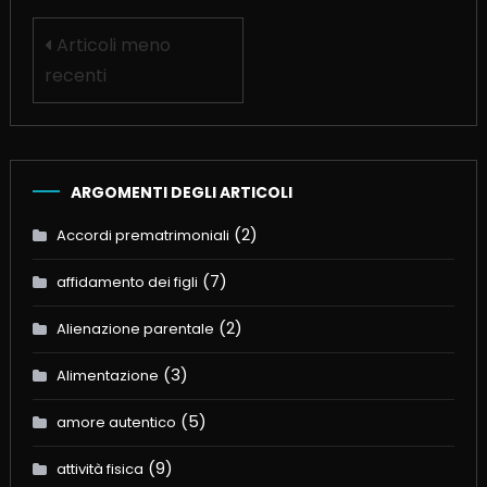
Navigazione
Articoli meno
articoli
recenti
ARGOMENTI DEGLI ARTICOLI
(2)
Accordi prematrimoniali
(7)
affidamento dei figli
(2)
Alienazione parentale
(3)
Alimentazione
(5)
amore autentico
(9)
attività fisica