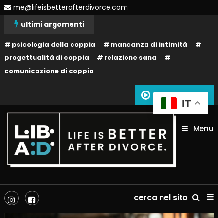
Skip
me@lifeisbetterafterdivorce.com
To
ultimi argomenti
Content
psicologia della coppia
mancanza di intimità
progettualità di coppia
relazione sana
comunicazione di coppia
Siamo in onda
IT
Menu
La tua vita dopo il divorzio può essere migliore: dipende solo da te!
Life is better after divorce –
cerca nel sito
LIBAD