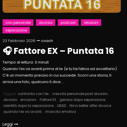
crisi personale
divorzio
podcast
relazioni
separazione
23 Febbraio 2026
coach
🎧 Fattore EX – Puntata 16
Tempo di lettura:
3
minuti
Quando l’ex va avanti prima di te (e tu fai fatica ad accettarlo)
C’è un momento preciso in cui succede. Scorri una storia, ti
arriva una foto, qualcuno ti dice:…
Tagged
confronto con l’ex
,
crescita personale post divorzio
,
divorzio
,
emozioni
,
Fattore EX
,
gelosia dopo separazione
,
identità dopo la separazione
,
LIBAD
,
life is better after divorce
,
quando l’ex va avanti
,
rinascita emotiva
Leggi