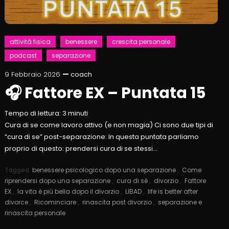
attività fisica
benessere
crescita personale
podcast
separazione
9 Febbraio 2026
coach
🎧 Fattore EX – Puntata 15
Tempo di lettura:
3
minuti
Cura di se come lavoro attivo (e non magia) Ci sono due tipi di
“cura di se” post-separazione: In questa puntata parliamo
proprio di questo: prendersi cura di se stessi…
Tagged
benessere psicologico dopo una separazione
,
Come
riprendersi dopo una separazione
,
cura di sé
,
divorzio
,
Fattore
EX
,
la vita è più bella dopo il divorzio
,
LIBAD
,
life is better after
divorce
,
Ricominciare
,
rinascita post divorzio
,
separazione e
rinascita personale