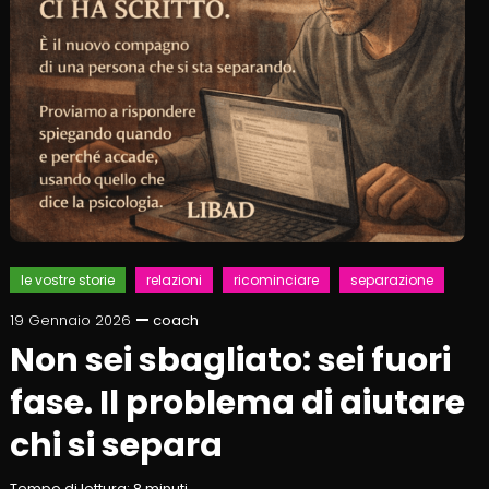
le vostre storie
relazioni
ricominciare
separazione
19 Gennaio 2026
coach
Non sei sbagliato: sei fuori
fase. Il problema di aiutare
chi si separa
Tempo di lettura:
8
minuti