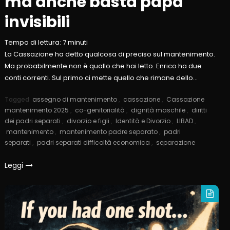
ma anche basta papà
invisibili
Tempo di lettura:
7
minuti
La Cassazione ha detto qualcosa di preciso sul mantenimento.
Ma probabilmente non è quallo che hai letto. Enrico ha due
conti correnti. Sul primo ci mette quello che rimane dello…
Tagged
assegno di mantenimento
,
cassazione
,
Cassazione
mantenimento 2025
,
co-genitorialità
,
dignità maschile
,
diritti
dei padri separati
,
divorzio e figli
,
Identità e Divorzio
,
LIBAD
,
mantenimento
,
mantenimento padre separato
,
padri
separati
,
padri separati difficoltà economica
,
separazione
Leggi