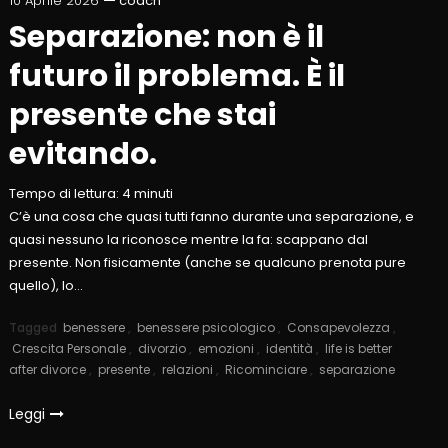
10 Aprile 2026
coach
Separazione: non è il
futuro il problema. È il
presente che stai
evitando.
Tempo di lettura:
4
minuti
C’è una cosa che quasi tutti fanno durante una separazione, e
quasi nessuno la riconosce mentre la fa: scappano dal
presente. Non fisicamente (anche se qualcuno prenota pure
quello), lo…
Tagged
benessere
,
benessere psicologico
,
Consapevolezza
,
Crescita Personale
,
divorzio
,
emozioni
,
identità
,
life is better
after divorce
,
presente
,
relazioni
,
Ricominciare
,
separazione
Leggi