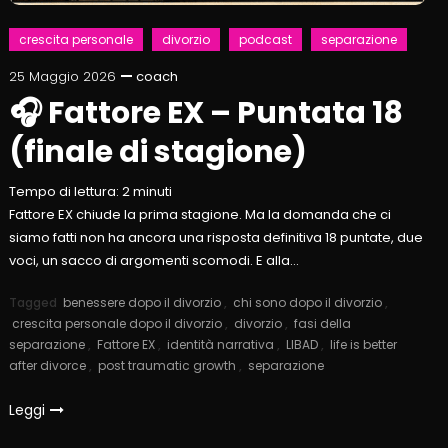
crescita personale
divorzio
podcast
separazione
25 Maggio 2026
coach
🎧 Fattore EX – Puntata 18
(finale di stagione)
Tempo di lettura:
2
minuti
Fattore EX chiude la prima stagione. Ma la domanda che ci
siamo fatti non ha ancora una risposta definitiva 18 puntate, due
voci, un sacco di argomenti scomodi. E alla…
Tagged
benessere dopo il divorzio
,
chi sono dopo il divorzio
,
crescita personale dopo il divorzio
,
divorzio
,
fasi della
separazione
,
Fattore EX
,
identità narrativa
,
LIBAD
,
life is better
after divorce
,
post traumatic growth
,
separazione
Leggi