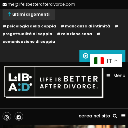
Skip
me@lifeisbetterafterdivorce.com
To
ultimi argomenti
Content
psicologia della coppia
mancanza di intimità
progettualità di coppia
relazione sana
comunicazione di coppia
Siamo in onda
IT
Menu
La tua vita dopo il divorzio può essere migliore: dipende solo da te!
Life is better after divorce –
cerca nel sito
LIBAD