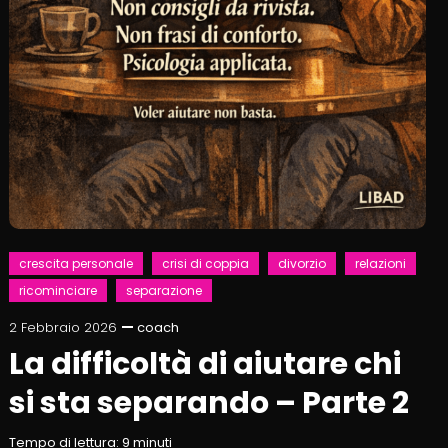
crescita personale
crisi di coppia
divorzio
relazioni
ricominciare
separazione
2 Febbraio 2026
coach
La difficoltà di aiutare chi
si sta separando – Parte 2
Tempo di lettura:
9
minuti