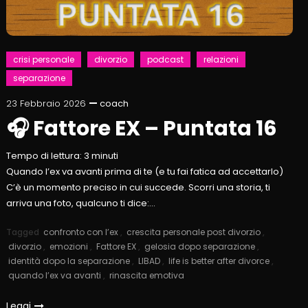
crisi personale
divorzio
podcast
relazioni
separazione
23 Febbraio 2026
coach
🎧 Fattore EX – Puntata 16
Tempo di lettura:
3
minuti
Quando l’ex va avanti prima di te (e tu fai fatica ad accettarlo)
C’è un momento preciso in cui succede. Scorri una storia, ti
arriva una foto, qualcuno ti dice:…
Tagged
confronto con l’ex
,
crescita personale post divorzio
,
divorzio
,
emozioni
,
Fattore EX
,
gelosia dopo separazione
,
identità dopo la separazione
,
LIBAD
,
life is better after divorce
,
quando l’ex va avanti
,
rinascita emotiva
Leggi