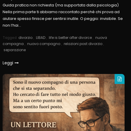
Guida pratica non richiesta (ma supportata dalla psicologia)
Nella prima parte ti abbiamo raccontato perché chi prova ad
aiutare spesso finisce per sentirsi inutile. O peggio: invisibile. Se
non l’hai…
Tagged
divorzio
,
LIBAD
,
life is better after divorce
,
nuova
compagna
,
nuovo compagno
,
relazioni post divorzio
,
separazione
Leggi