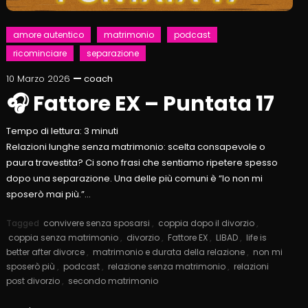
amore autentico
matrimonio
podcast
ricominciare
separazione
10 Marzo 2026
coach
🎧 Fattore EX – Puntata 17
Tempo di lettura:
3
minuti
Relazioni lunghe senza matrimonio: scelta consapevole o
paura travestita? Ci sono frasi che sentiamo ripetere spesso
dopo una separazione. Una delle più comuni è “Io non mi
sposerò mai più.”…
Tagged
convivere senza sposarsi
,
coppia dopo il divorzio
,
coppia senza matrimonio
,
divorzio
,
Fattore EX
,
LIBAD
,
life is
better after divorce
,
matrimonio e durata della relazione
,
non mi
sposerò più
,
podcast
,
relazione senza matrimonio
,
relazioni
post divorzio
,
secondo matrimonio