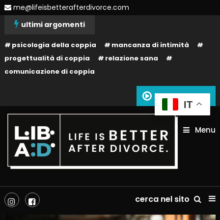
Skip
me@lifeisbetterafterdivorce.com
To
ultimi argomenti
Content
psicologia della coppia
mancanza di intimità
progettualità di coppia
relazione sana
comunicazione di coppia
Siamo in onda
IT
Menu
La tua vita dopo il divorzio può essere migliore: dipende solo da te!
Life is better after divorce –
cerca nel sito
LIBAD