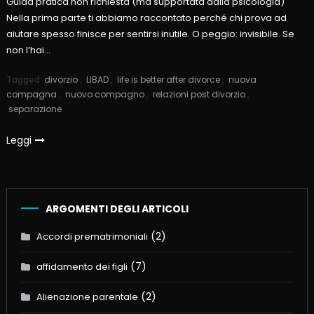
Guida pratica non richiesta (ma supportata dalla psicologia)
Nella prima parte ti abbiamo raccontato perché chi prova ad
aiutare spesso finisce per sentirsi inutile. O peggio: invisibile. Se
non l’hai…
Tagged
divorzio
,
LIBAD
,
life is better after divorce
,
nuova
compagna
,
nuovo compagno
,
relazioni post divorzio
,
separazione
Leggi
ARGOMENTI DEGLI ARTICOLI
(2)
Accordi prematrimoniali
(7)
affidamento dei figli
(2)
Alienazione parentale