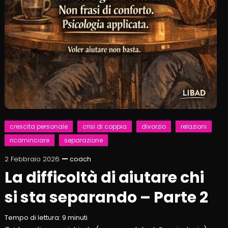
crescita personale
crisi di coppia
divorzio
relazioni
ricominciare
separazione
2 Febbraio 2026
coach
La difficoltà di aiutare chi
si sta separando – Parte 2
Tempo di lettura:
9
minuti