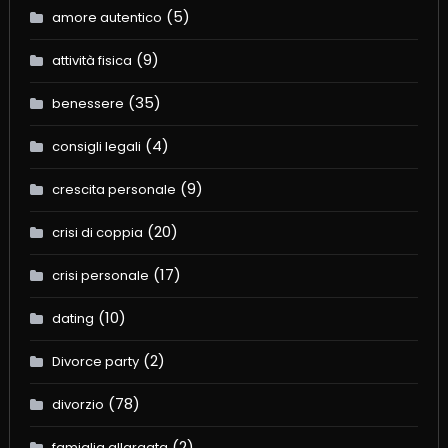
(5)
amore autentico
(9)
attività fisica
(35)
benessere
(4)
consigli legali
(9)
crescita personale
(20)
crisi di coppia
(17)
crisi personale
(10)
dating
(2)
Divorce party
(78)
divorzio
(2)
famiglia allargata