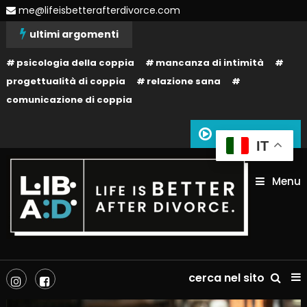
Skip
me@lifeisbetterafterdivorce.com
To
ultimi argomenti
Content
psicologia della coppia
mancanza di intimità
progettualità di coppia
relazione sana
comunicazione di coppia
Siamo in onda
IT
Menu
La tua vita dopo il divorzio può essere migliore: dipende solo da te!
Life is better after divorce –
cerca nel sito
LIBAD