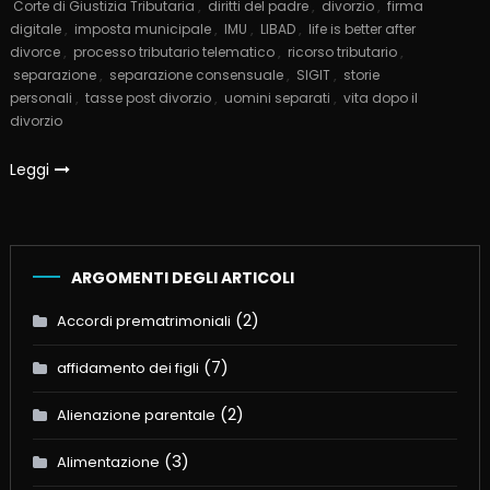
Corte di Giustizia Tributaria
,
diritti del padre
,
divorzio
,
firma
digitale
,
imposta municipale
,
IMU
,
LIBAD
,
life is better after
divorce
,
processo tributario telematico
,
ricorso tributario
,
separazione
,
separazione consensuale
,
SIGIT
,
storie
personali
,
tasse post divorzio
,
uomini separati
,
vita dopo il
divorzio
Leggi
ARGOMENTI DEGLI ARTICOLI
(2)
Accordi prematrimoniali
(7)
affidamento dei figli
(2)
Alienazione parentale
(3)
Alimentazione