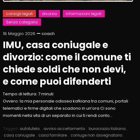
consigli legali
divorzio
informazioni legali
Senza categoria
18 Maggio 2026
coach
IMU, casa coniugale e
divorzio: come il comune ti
chiede soldi che non devi,
e come puoi difenderti
Tempo di lettura:
7
minuti
Ovvero: la mia personale odissea kafkiana tra comuni, portali
telematici e firme digitali che scadono in un’ora Ci sono
momenti nella vita di un separato in cui ti rendi conto…
Tagged
autotutela
,
avviso accertamento
,
burocrazia italiana
,
casa coniugale
,
casa familiare
,
coniuge non assegnatario
,