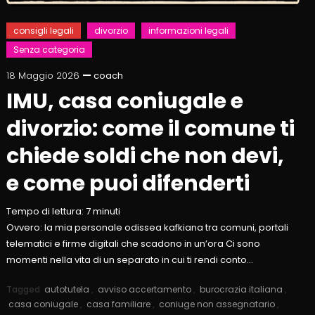
consigli legali
divorzio
informazioni legali
Senza categoria
18 Maggio 2026
coach
IMU, casa coniugale e
divorzio: come il comune ti
chiede soldi che non devi,
e come puoi difenderti
Tempo di lettura:
7
minuti
Ovvero: la mia personale odissea kafkiana tra comuni, portali
telematici e firme digitali che scadono in un’ora Ci sono
momenti nella vita di un separato in cui ti rendi conto…
Tagged
autotutela
,
avviso accertamento
,
burocrazia italiana
,
casa coniugale
,
casa familiare
,
coniuge non assegnatario
,