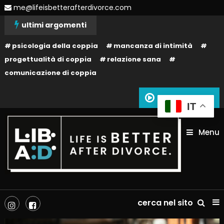
Skip
me@lifeisbetterafterdivorce.com
To
ultimi argomenti
Content
psicologia della coppia
mancanza di intimità
progettualità di coppia
relazione sana
comunicazione di coppia
Siamo in onda
IT
Menu
La tua vita dopo il divorzio può essere migliore: dipende solo da te!
Life is better after divorce –
cerca nel sito
LIBAD