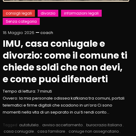
consigli legali
divorzio
informazioni legali
Senza categoria
18 Maggio 2026
coach
IMU, casa coniugale e
divorzio: come il comune ti
chiede soldi che non devi,
e come puoi difenderti
Tempo di lettura:
7
minuti
Ovvero: la mia personale odissea kafkiana tra comuni, portali
telematici e firme digitali che scadono in un’ora Ci sono
momenti nella vita di un separato in cui ti rendi conto…
Tagged
autotutela
,
avviso accertamento
,
burocrazia italiana
,
casa coniugale
,
casa familiare
,
coniuge non assegnatario
,