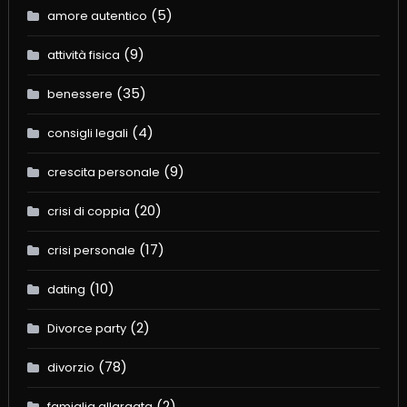
(5)
amore autentico
(9)
attività fisica
(35)
benessere
(4)
consigli legali
(9)
crescita personale
(20)
crisi di coppia
(17)
crisi personale
(10)
dating
(2)
Divorce party
(78)
divorzio
(2)
famiglia allargata