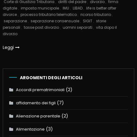
Corte di Giustizia Tributaria
,
diritti del padre
,
divorzio
,
firma
digitale
,
imposta municipale
,
IMU
,
LIBAD
,
life is better after
divorce
,
processo tributario telematico
,
ricorso tributario
,
separazione
,
separazione consensuale
,
SIGIT
,
storie
personali
,
tasse post divorzio
,
uomini separati
,
vita dopo il
divorzio
Leggi
ARGOMENTI DEGLI ARTICOLI
(2)
Accordi prematrimoniali
(7)
affidamento dei figli
(2)
Alienazione parentale
(3)
Alimentazione