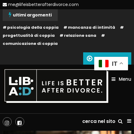
Skip
me@lifeisbetterafterdivorce.com
To
ultimi argomenti
Content
psicologia della coppia
mancanza di intimità
progettualità di coppia
relazione sana
comunicazione di coppia
Siamo in onda
IT
Menu
La tua vita dopo il divorzio può essere migliore: dipende solo da te!
Life is better after divorce –
cerca nel sito
LIBAD