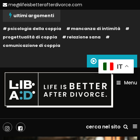
Skip
me@lifeisbetterafterdivorce.com
To
ultimi argomenti
Content
psicologia della coppia
mancanza di intimità
progettualità di coppia
relazione sana
comunicazione di coppia
Siamo in onda
IT
Menu
La tua vita dopo il divorzio può essere migliore: dipende solo da te!
Life is better after divorce –
cerca nel sito
LIBAD