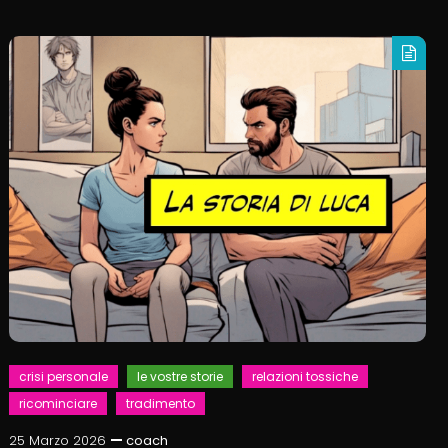
crisi personale
le vostre storie
relazioni tossiche
ricominciare
tradimento
25 Marzo 2026
coach