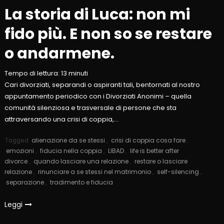
La storia di Luca: non mi
fido più. E non so se restare
o andarmene.
Tempo di lettura:
13
minuti
Cari divorziati, separandi o aspiranti tali, bentornati al nostro
appuntamento periodico con i Divorziati Anonimi – quella
comunità silenziosa e trasversale di persone che sta
attraversando una crisi di coppia,…
Tagged
alienazione da se stessi
,
crisi di coppia cosa fare
,
emozioni
,
fiducia nella coppia
,
LIBAD
,
life is better after
divorce
,
quando lasciare una relazione
,
restare o lasciare
relazione
,
rinunciare a se stessi nel matrimonio
,
self-silencing
,
separazione
,
tradimento e fiducia
Leggi