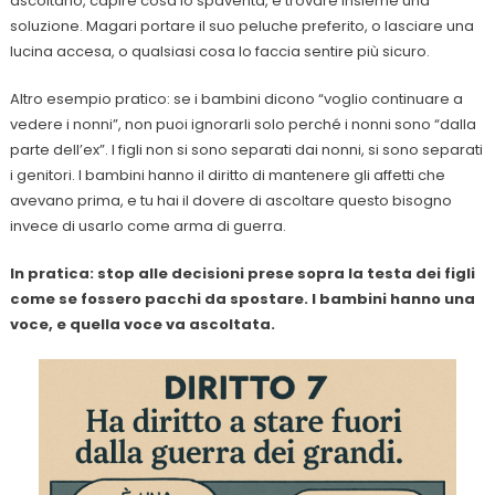
ascoltarlo, capire cosa lo spaventa, e trovare insieme una
soluzione. Magari portare il suo peluche preferito, o lasciare una
lucina accesa, o qualsiasi cosa lo faccia sentire più sicuro.
Altro esempio pratico: se i bambini dicono “voglio continuare a
vedere i nonni”, non puoi ignorarli solo perché i nonni sono “dalla
parte dell’ex”. I figli non si sono separati dai nonni, si sono separati
i genitori. I bambini hanno il diritto di mantenere gli affetti che
avevano prima, e tu hai il dovere di ascoltare questo bisogno
invece di usarlo come arma di guerra.
In pratica: stop alle decisioni prese sopra la testa dei figli
come se fossero pacchi da spostare. I bambini hanno una
voce, e quella voce va ascoltata.