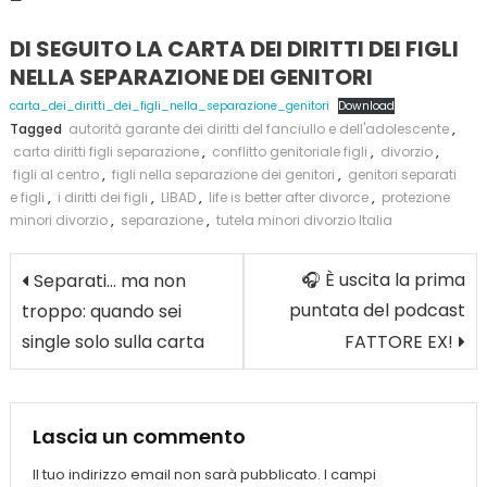
—
DI SEGUITO LA CARTA DEI DIRITTI DEI FIGLI
NELLA SEPARAZIONE DEI GENITORI
carta_dei_diritti_dei_figli_nella_separazione_genitori
Download
Tagged
autorità garante dei diritti del fanciullo e dell'adolescente
,
carta diritti figli separazione
,
conflitto genitoriale figli
,
divorzio
,
figli al centro
,
figli nella separazione dei genitori
,
genitori separati
e figli
,
i diritti dei figli
,
LIBAD
,
life is better after divorce
,
protezione
minori divorzio
,
separazione
,
tutela minori divorzio Italia
Navigazione
🎧 È uscita la prima
Separati… ma non
articoli
puntata del podcast
troppo: quando sei
single solo sulla carta
FATTORE EX!
Lascia un commento
Il tuo indirizzo email non sarà pubblicato.
I campi