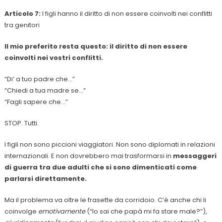
Articolo 7:
I figli hanno il diritto di non essere coinvolti nei conflitti
tra genitori
Il mio preferito resta questo: il diritto di non essere
coinvolti nei vostri conflitti.
“Di’ a tuo padre che…”
“Chiedi a tua madre se…”
“Fagli sapere che…”
STOP. Tutti.
I figli non sono piccioni viaggiatori. Non sono diplomati in relazioni
internazionali. E non dovrebbero mai trasformarsi in
messaggeri
di guerra tra due adulti che si sono dimenticati come
parlarsi direttamente.
Ma il problema va oltre le frasette da corridoio. C’è anche chi li
coinvolge
emotivamente
(“lo sai che papà mi fa stare male?”),