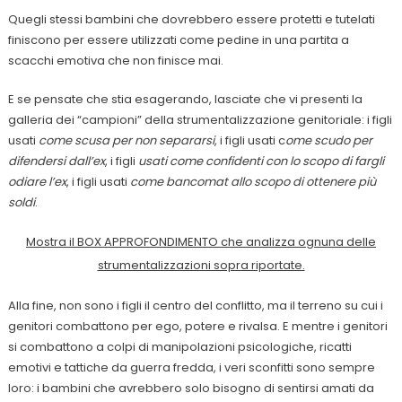
Quegli stessi bambini che dovrebbero essere protetti e tutelati
finiscono per essere utilizzati come pedine in una partita a
scacchi emotiva che non finisce mai.
E se pensate che stia esagerando, lasciate che vi presenti la
galleria dei “campioni” della strumentalizzazione genitoriale: i figli
usati
come scusa per non separarsi
, i figli usati c
ome scudo per
difendersi dall’ex
, i figli
usati come confidenti con lo scopo di fargli
odiare l’ex
, i figli usati
come bancomat allo scopo di ottenere più
soldi
.
Mostra il BOX APPROFONDIMENTO che analizza ognuna delle
strumentalizzazioni sopra riportate.
Alla fine, non sono i figli il centro del conflitto, ma il terreno su cui i
genitori combattono per ego, potere e rivalsa. E mentre i genitori
si combattono a colpi di manipolazioni psicologiche, ricatti
emotivi e tattiche da guerra fredda, i veri sconfitti sono sempre
loro: i bambini che avrebbero solo bisogno di sentirsi amati da