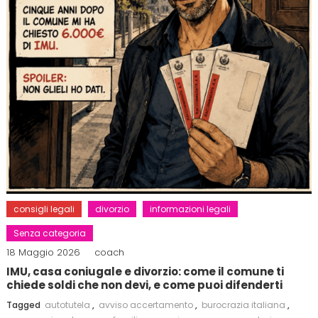
consigli legali
divorzio
informazioni legali
Senza categoria
18 Maggio 2026
coach
IMU, casa coniugale e divorzio: come il comune ti
chiede soldi che non devi, e come puoi difenderti
Tagged
autotutela
,
avviso accertamento
,
burocrazia italiana
,