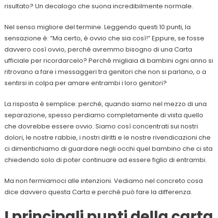
risultato? Un decalogo che suona incredibilmente normale.
Nel senso migliore del termine. Leggendo questi 10 punti, la
sensazione è: “Ma certo, è ovvio che sia così!” Eppure, se fosse
davvero così ovvio, perché avremmo bisogno di una Carta
ufficiale per ricordarcelo? Perché migliaia di bambini ogni anno si
ritrovano a fare i messaggeri tra genitori che non si parlano, o a
sentirsi in colpa per amare entrambi i loro genitori?
La risposta è semplice: perché, quando siamo nel mezzo di una
separazione, spesso perdiamo completamente di vista quello
che dovrebbe essere ovvio. Siamo così concentrati sui nostri
dolori, le nostre rabbie, i nostri diritti e le nostre rivendicazioni che
ci dimentichiamo di guardare negli occhi quel bambino che ci sta
chiedendo solo di poter continuare ad essere figlio di entrambi.
Ma non fermiamoci alle intenzioni. Vediamo nel concreto cosa
dice davvero questa Carta e perché può fare la differenza.
I principali punti della carta