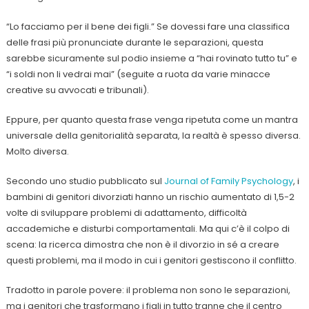
“Lo facciamo per il bene dei figli.” Se dovessi fare una classifica
delle frasi più pronunciate durante le separazioni, questa
sarebbe sicuramente sul podio insieme a “hai rovinato tutto tu” e
“i soldi non li vedrai mai” (seguite a ruota da varie minacce
creative su avvocati e tribunali).
Eppure, per quanto questa frase venga ripetuta come un mantra
universale della genitorialità separata, la realtà è spesso diversa.
Molto diversa.
Secondo uno studio pubblicato sul
Journal of Family Psychology
, i
bambini di genitori divorziati hanno un rischio aumentato di 1,5-2
volte di sviluppare problemi di adattamento, difficoltà
accademiche e disturbi comportamentali. Ma qui c’è il colpo di
scena: la ricerca dimostra che non è il divorzio in sé a creare
questi problemi, ma il modo in cui i genitori gestiscono il conflitto.
Tradotto in parole povere: il problema non sono le separazioni,
ma i genitori che trasformano i figli in tutto tranne che il centro