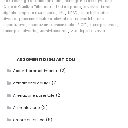
casa coniugale
,
casa familiare
,
coniuge non assegnatario
,
Corte di Giustizia Tributaria
,
diritti del padre
,
divorzio
,
firma
digitale
,
imposta municipale
,
IMU
,
LIBAD
,
life is better after
divorce
,
processo tributario telematico
,
ricorso tributario
,
separazione
,
separazione consensuale
,
SIGIT
,
storie personali
,
tasse post divorzio
,
uomini separati
,
vita dopo il divorzio
ARGOMENTI DEGLI ARTICOLI
(2)
Accordi prematrimoniali
(7)
affidamento dei figli
(2)
Alienazione parentale
(3)
Alimentazione
(5)
amore autentico