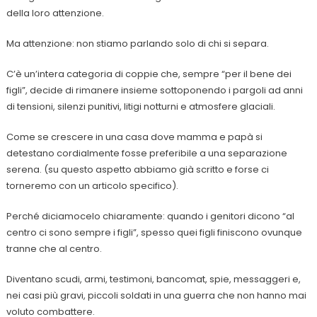
della loro attenzione.
Ma attenzione: non stiamo parlando solo di chi si separa.
C’è un’intera categoria di coppie che, sempre “per il bene dei
figli”, decide di rimanere insieme sottoponendo i pargoli ad anni
di tensioni, silenzi punitivi, litigi notturni e atmosfere glaciali.
Come se crescere in una casa dove mamma e papà si
detestano cordialmente fosse preferibile a una separazione
serena. (su questo aspetto abbiamo già scritto e forse ci
torneremo con un articolo specifico).
Perché diciamocelo chiaramente: quando i genitori dicono “al
centro ci sono sempre i figli”, spesso quei figli finiscono ovunque
tranne che al centro.
Diventano scudi, armi, testimoni, bancomat, spie, messaggeri e,
nei casi più gravi, piccoli soldati in una guerra che non hanno mai
voluto combattere.