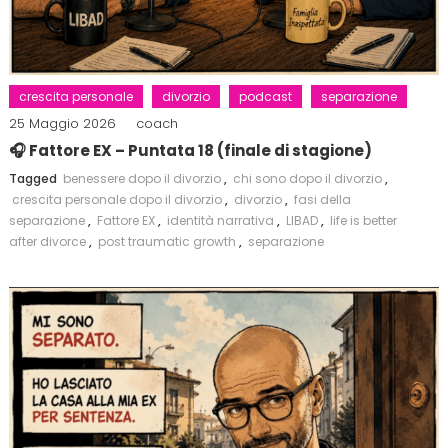
crescita personale
divorzio
podcast
separazione
25 Maggio 2026
coach
🎧 Fattore EX – Puntata 18 (finale di stagione)
Tagged
benessere dopo il divorzio
,
chi sono dopo il divorzio
,
crescita personale dopo il divorzio
,
divorzio
,
fasi della
separazione
,
Fattore EX
,
identità narrativa
,
LIBAD
,
life is better
after divorce
,
post traumatic growth
,
separazione