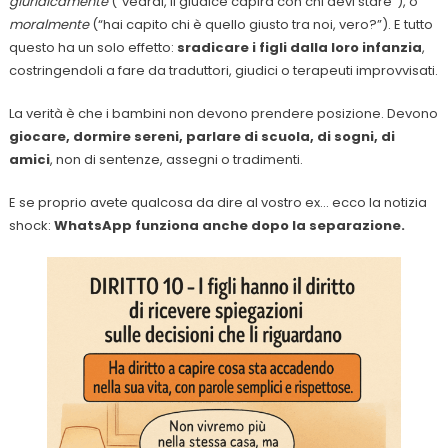
giuridicamente
(“vedrai, il giudice capirà con chi devi stare”), o
moralmente
(“hai capito chi è quello giusto tra noi, vero?”). E tutto
questo ha un solo effetto:
sradicare i figli dalla loro infanzia
,
costringendoli a fare da traduttori, giudici o terapeuti improvvisati.
La verità è che i bambini non devono prendere posizione. Devono
giocare, dormire sereni, parlare di scuola, di sogni, di
amici
, non di sentenze, assegni o tradimenti.
E se proprio avete qualcosa da dire al vostro ex… ecco la notizia
shock:
WhatsApp funziona anche dopo la separazione.