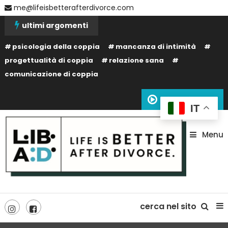
Skip
me@lifeisbetterafterdivorce.com
To
ultimi argomenti
Content
psicologia della coppia
mancanza di intimità
progettualità di coppia
relazione sana
comunicazione di coppia
Siamo in onda
IT
Menu
La tua vita dopo il divorzio può essere migliore: dipende solo da te!
Life is better after divorce –
cerca nel sito
LIBAD