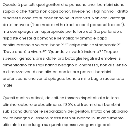
Questo è per tutti quei genitori che pensano che i bambini siano
stupidi o che “tanto non capiscono”. Invece no: i figli hanno il diritto
di sapere cosa sta succedendo nella loro vita. Non con i dettagli
da telenovela (“tua madre mi ha tradito con il personal trainer”),
ma con spiegazioni appropriate per la loro età. Sto parlando di
risposte oneste a domande semplici: “Mamma e papà
continueranno a volermi bene?” “È colpa mia se vi separate?”
“Dove andrò a vivere?” “Quando vi rivedrò insieme?” Troppo
spesso i genitori, presi dalle loro battaglie legali ed emotive, si
dimenticano che i figli hanno bisogno di chiarezza, non di silenzio
o di mezze verità che alimentano le loro paure. I bambini
preferiscono una verità spiegata bene a mille bugie raccontate
male.
Questi quattro articoli, da soli, se fossero rispettati alla lettera,
eliminerebbero probabilmente l’80% dei traumi che i bambini
subiscono durante le separazioni dei genitori. Il fatto che abbiano
avuto bisogno di essere messi nero su bianco in un documento
ufficiale la dice lunga su quanto spesso vengano ignorati