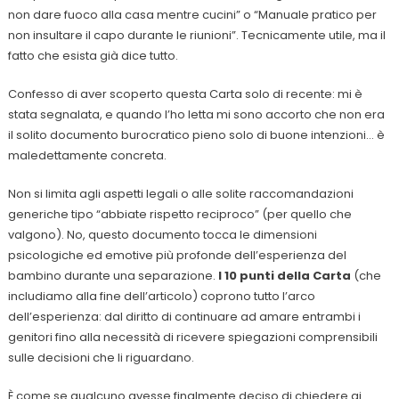
non dare fuoco alla casa mentre cucini” o “Manuale pratico per
non insultare il capo durante le riunioni”. Tecnicamente utile, ma il
fatto che esista già dice tutto.
Confesso di aver scoperto questa Carta solo di recente: mi è
stata segnalata, e quando l’ho letta mi sono accorto che non era
il solito documento burocratico pieno solo di buone intenzioni… è
maledettamente concreta.
Non si limita agli aspetti legali o alle solite raccomandazioni
generiche tipo “abbiate rispetto reciproco” (per quello che
valgono). No, questo documento tocca le dimensioni
psicologiche ed emotive più profonde dell’esperienza del
bambino durante una separazione.
I 10 punti della Carta
(che
includiamo alla fine dell’articolo) coprono tutto l’arco
dell’esperienza: dal diritto di continuare ad amare entrambi i
genitori fino alla necessità di ricevere spiegazioni comprensibili
sulle decisioni che li riguardano.
È come se qualcuno avesse finalmente deciso di chiedere ai