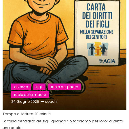
divorzio
figli
ruolo del padre
ruolo della madre
24 Giugno 2025
coach
Tempo di lettura:
10
minuti
La falsa centralità dei figli: quando “lo facciamo per loro” diventa
una bugia