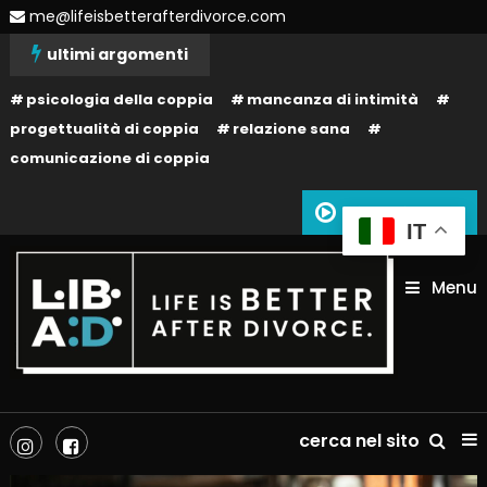
Skip
me@lifeisbetterafterdivorce.com
To
ultimi argomenti
Content
psicologia della coppia
mancanza di intimità
progettualità di coppia
relazione sana
comunicazione di coppia
Siamo in onda
IT
Menu
La tua vita dopo il divorzio può essere migliore: dipende solo da te!
Life is better after divorce –
cerca nel sito
LIBAD