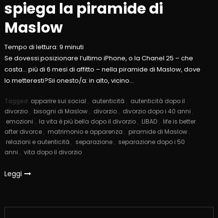
spiega la piramide di
Maslow
Tempo di lettura:
9
minuti
Se dovessi posizionare l’ultimo iPhone, o la Chanel 25 – che
costa… più di 6 mesi di affitto – nella piramide di Maslow, dove
lo metteresti?Sii onesto/a: in alto, vicino…
Tagged
apparire sui social
,
autenticità
,
autenticità dopo il
divorzio
,
bisogni di Maslow
,
divorzio
,
divorzio dopo i 40 anni
,
emozioni
,
la vita è più bella dopo il divorzio
,
LIBAD
,
life is better
after divorce
,
matrimonio e apparenza
,
piramide di Maslow
,
relazioni e autenticità
,
separazione
,
separazione dopo i 50
anni
,
vita dopo il divorzio
Leggi