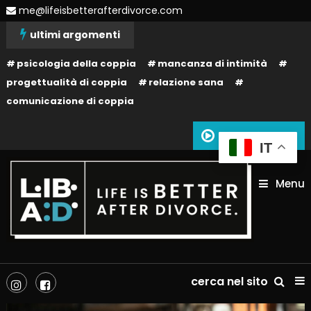
Skip
me@lifeisbetterafterdivorce.com
To
ultimi argomenti
Content
psicologia della coppia
mancanza di intimità
progettualità di coppia
relazione sana
comunicazione di coppia
Siamo in onda
IT
Menu
La tua vita dopo il divorzio può essere migliore: dipende solo da te!
Life is better after divorce –
cerca nel sito
LIBAD