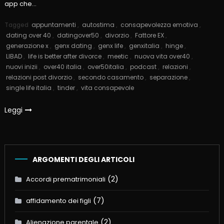
app che…
Tagged
appuntamenti
,
autostima
,
consapevolezza emotiva
,
dating over 40
,
datingover50
,
divorzio
,
Fattore EX
,
generazione x
,
genx dating
,
genx life
,
genxitalia
,
hinge
,
LIBAD
,
life is better after divorce
,
meetic
,
nuova vita over40
,
nuovi inizii
,
over40 italia
,
over50italia
,
podcast
,
relazioni
,
relazioni post divorzio
,
secondo casamento
,
separazione
,
single life italia
,
tinder
,
vita consapevole
Leggi
ARGOMENTI DEGLI ARTICOLI
(2)
Accordi prematrimoniali
(7)
affidamento dei figli
(2)
Alienazione parentale