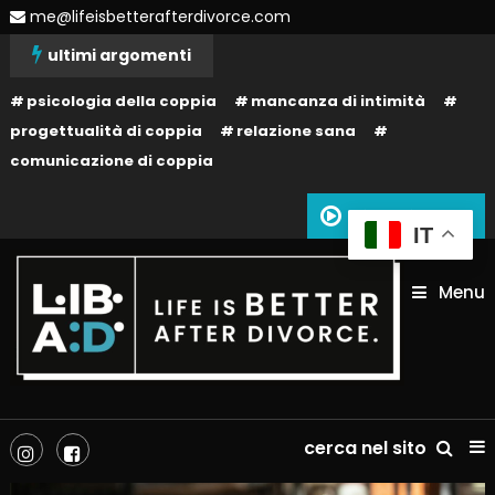
Skip
me@lifeisbetterafterdivorce.com
To
ultimi argomenti
Content
psicologia della coppia
mancanza di intimità
progettualità di coppia
relazione sana
comunicazione di coppia
Siamo in onda
IT
Menu
La tua vita dopo il divorzio può essere migliore: dipende solo da te!
Life is better after divorce –
cerca nel sito
LIBAD