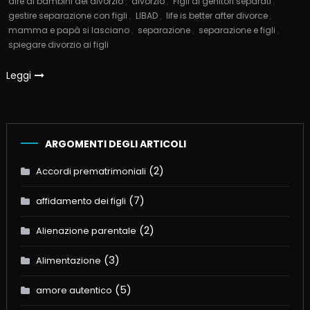
dire ai bambini del divorzio
,
divorzio
,
Figli di genitori separati
,
gestire separazione con figli
,
LIBAD
,
life is better after divorce
,
mamma e papà si lasciano
,
separazione
,
separazione e figli
,
spiegare divorzio ai figli
Leggi
ARGOMENTI DEGLI ARTICOLI
(2)
Accordi prematrimoniali
(7)
affidamento dei figli
(2)
Alienazione parentale
(3)
Alimentazione
(5)
amore autentico