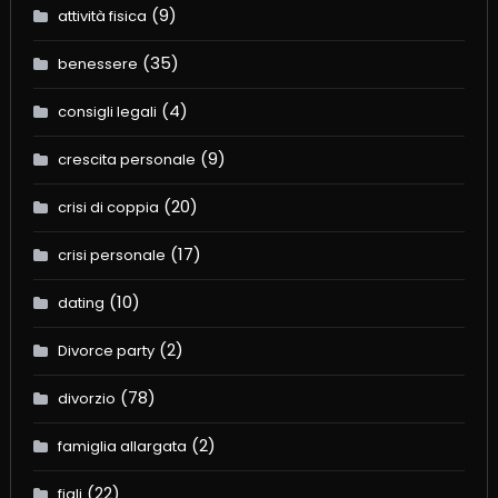
(9)
attività fisica
(35)
benessere
(4)
consigli legali
(9)
crescita personale
(20)
crisi di coppia
(17)
crisi personale
(10)
dating
(2)
Divorce party
(78)
divorzio
(2)
famiglia allargata
(22)
figli