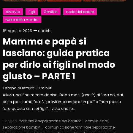
divorzio
figli
Genitori
ruolo del padre
ruolo della madre
18 Agosto 2025
coach
Mamma e papà si
lasciano: guida pratica
per dirlo ai figli nel modo
giusto – PARTE 1
Tempo di lettura:
13
minuti
Allora, hai finalmente deciso. Dopo mesi (anni?) di “ma no, dai,
ce la possiamo fare”, “proviamo ancora un po’” e “non posso
fare questo ai miei figli”… visto che le…
Tagged
bambini e separazione dei genitori
,
comunicare
separazione bambini
,
comunicazione familiare separazione
,