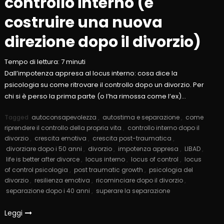
controllo interno (e
costruire una nuova
direzione dopo il divorzio)
Tempo di lettura:
7
minuti
Dall’impotenza appresa al locus interno: cosa dice la
psicologia su come ritrovare il controllo dopo un divorzio. Per
chi si è perso la prima parte (o l’ha rimossa come l’ex)…
Tagged
autoconsapevolezza
,
autostima e separazione
,
come
riprendere il controllo della propria vita
,
controllo interno dopo il
divorzio
,
crescita emotiva
,
crescita post-traumatica
,
divorziare dopo i 50 anni
,
divorzio
,
impotenza appresa
,
LIBAD
,
life is better after divorce
,
locus interno
,
locus of control
,
locus
of control psicologia
,
post traumatic growth
,
psicologia del
divorzio
,
resilienza emotiva
,
ricominciare dopo il divorzio
,
separazione dopo i 40 anni
,
superare la separazione
Leggi