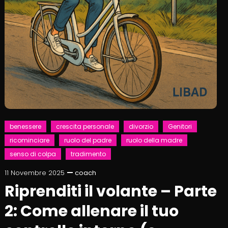
benessere
crescita personale
divorzio
Genitori
ricominciare
ruolo del padre
ruolo della madre
senso di colpa
tradimento
11 Novembre 2025
coach
Riprenditi il volante – Parte
2: Come allenare il tuo