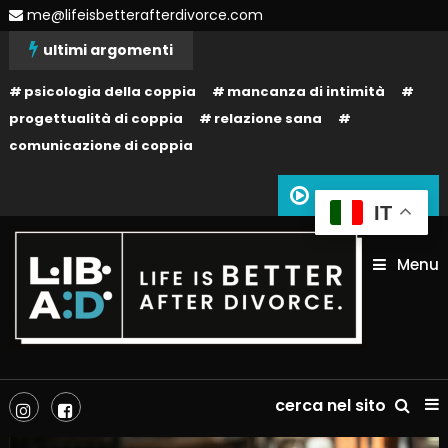
Skip
me@lifeisbetterafterdivorce.com
To
ultimi argomenti
Content
psicologia della coppia
mancanza di intimità
progettualità di coppia
relazione sana
comunicazione di coppia
Siamo in onda
IT
Menu
La tua vita dopo il divorzio può essere migliore: dipende solo da te!
Life is better after divorce –
cerca nel sito
LIBAD