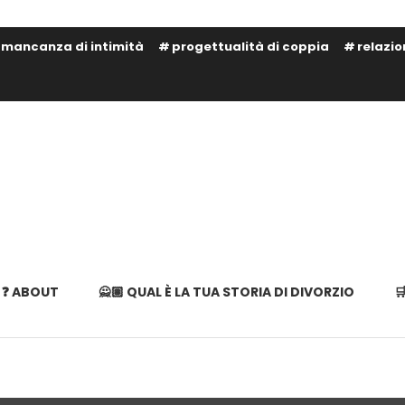
mancanza di intimità
progettualità di coppia
relazi
te!
– LIBAD
❓ ABOUT
🙅🏽 QUAL È LA TUA STORIA DI DIVORZIO
