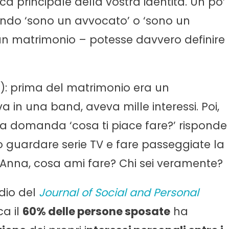
ica principale della vostra identità. Un po’
endo ‘sono un avvocato’ o ‘sono un
n matrimonio – potesse davvero definire
): prima del matrimonio era un
 in una band, aveva mille interessi. Poi,
la domanda ‘cosa ti piace fare?’ risponde
 guardare serie TV e fare passeggiate la
di Anna, cosa ami fare? Chi sei veramente?
dio del
Journal of Social and Personal
ca il
60% delle persone sposate
ha