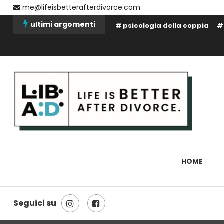
Skip
me@lifeisbetterafterdivorce.com
To
ultimi argomenti
psicologia della coppia
Content
La tua vita dopo il divorzio può essere migliore: dipende solo da 
Life is better after divorce 
HOME
Seguici su