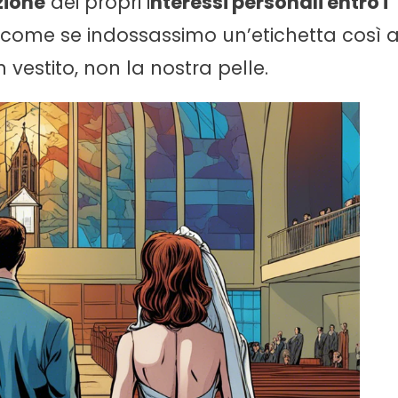
zione
dei propri i
nteressi personali entro i
È come se indossassimo un’etichetta così 
vestito, non la nostra pelle.