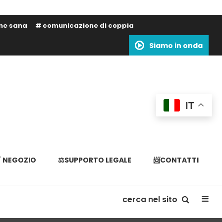
one sana
comunicazione di coppia
Siamo in onda
IT
 NEGOZIO
⚖️SUPPORTO LEGALE
📨CONTATTI
cerca nel sito