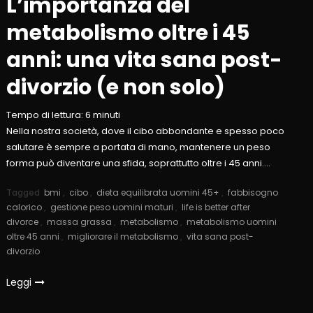
L’importanza del
metabolismo oltre i 45
anni: una vita sana post-
divorzio (e non solo)
Tempo di lettura:
6
minuti
Nella nostra società, dove il cibo abbondante e spesso poco
salutare è sempre a portata di mano, mantenere un peso
forma può diventare una sfida, soprattutto oltre i 45 anni….
Tagged
bmi
,
cibo
,
dieta equilibrata uomini 45+
,
fabbisogno
calorico
,
gestione peso uomini maturi
,
life is better after
divorce
,
massa grassa
,
metabolismo
,
metabolismo uomini
oltre 45 anni
,
migliorare il metabolismo
,
vita sana post-
divorzio
Leggi