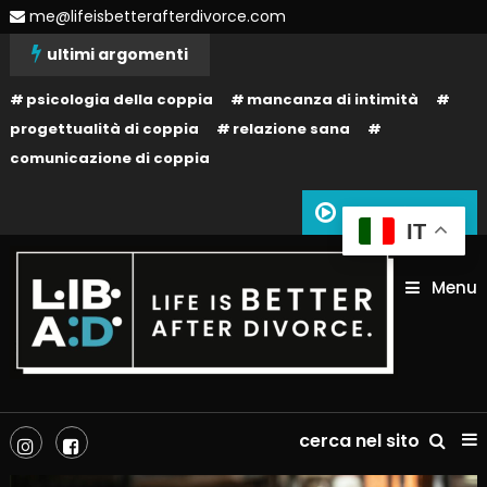
Skip
me@lifeisbetterafterdivorce.com
To
ultimi argomenti
Content
psicologia della coppia
mancanza di intimità
progettualità di coppia
relazione sana
comunicazione di coppia
Siamo in onda
IT
Menu
La tua vita dopo il divorzio può essere migliore: dipende solo da te!
Life is better after divorce –
cerca nel sito
LIBAD