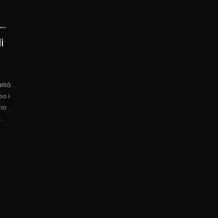
i…
i
lità
,
po i
zio
,
t
,