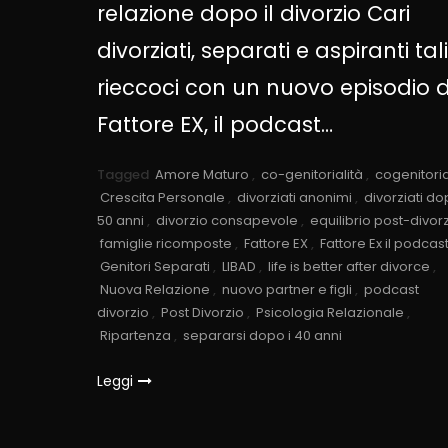
relazione dopo il divorzio Cari
divorziati, separati e aspiranti tal
rieccoci con un nuovo episodio d
Fattore EX, il podcast…
Tagged
Amore Maturo
,
co-genitorialità
,
cogenitoria
Crescita Personale
,
divorziati anonimi
,
divorziati do
50 anni
,
divorzio consapevole
,
equilibrio post-divor
famiglie ricomposte
,
Fattore EX
,
Fattore Ex il podcas
Genitori Separati
,
LIBAD
,
life is better after divorce
,
Nuova Relazione
,
nuovo partner e figli
,
podcast
divorzio
,
Post Divorzio
,
Psicologia Relazionale
,
Ripartenza
,
separarsi dopo i 40 anni
Leggi