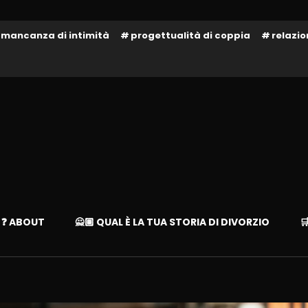
mancanza di intimità
progettualità di coppia
relazi
te!
– LIBAD
❓ ABOUT
🙅🏽 QUAL È LA TUA STORIA DI DIVORZIO
