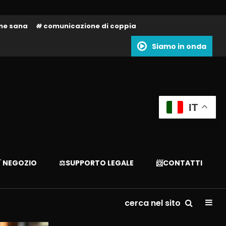
one sana
comunicazione di coppia
Siamo in onda
IT
 NEGOZIO
⚖️SUPPORTO LEGALE
📨CONTATTI
cerca nel sito