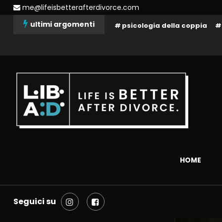
Skip
me@lifeisbetterafterdivorce.com
To
ultimi argomenti
psicologia della coppia
Content
La tua vita dopo il divorzio può essere migliore: dipende solo da 
Life is better after divorce 
HOME
Seguici su