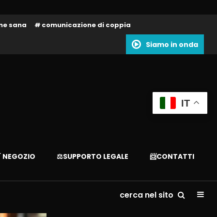
one sana
comunicazione di coppia
Siamo in onda
IT
 NEGOZIO
⚖️SUPPORTO LEGALE
📨CONTATTI
cerca nel sito