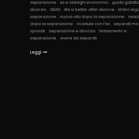
separazione
,
ex e obblighi economici
,
guida galatti
divorzio
,
LIBAD
,
life is better after divorce
,
limbo leg
separazione
,
nuova vita dopo la separazione
,
relaz
dopo la separazione
,
ricadute con l’ex
,
separati ma
sposati
,
separazione e divorzio
,
testamento e
separazione
,
vivere da separati
Leggi