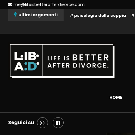
Skip
me@lifeisbetterafterdivorce.com
To
ultimi argomenti
psicologia della coppia
Content
La tua vita dopo il divorzio può essere migliore: dipende solo da 
Life is better after divorce 
HOME
Seguici su