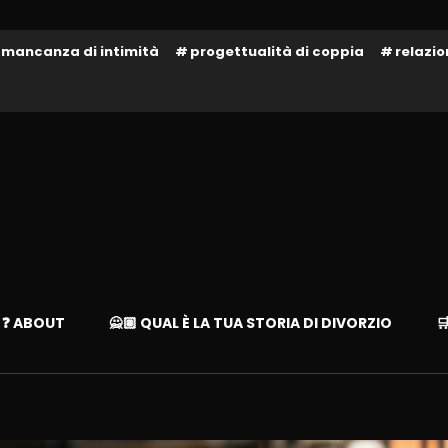
mancanza di intimità
progettualità di coppia
relazi
te!
– LIBAD
❓ ABOUT
🙅🏽 QUAL È LA TUA STORIA DI DIVORZIO
