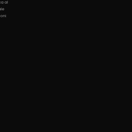
ca al
ale
ioni