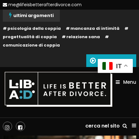
Skip
me@lifeisbetterafterdivorce.com
To
ultimi argomenti
Content
psicologia della coppia
mancanza di intimità
progettualità di coppia
relazione sana
comunicazione di coppia
Siamo in onda
IT
Menu
La tua vita dopo il divorzio può essere migliore: dipende solo da te!
Life is better after divorce –
cerca nel sito
LIBAD