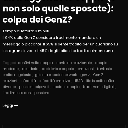
non solo quelle sposate):
colpa dei GenZ?
Tempo di lettura:
9
minuti
Il 94% della Gen Z considera tradimento mandare un
messaggio piccante. Il 65% si sente tradito per un cuoricino su
Instagram. Invece il 45% degli italiani ha tradito almeno una…
Tagged
confini nella coppia
,
controllo relazionale
,
coppie
moderne
,
desiderio
,
desiderio e coppia
,
emozioni
,
fantasia
erotica
,
gelosia
,
gelosia e social network
,
gen z
,
Gen Z
relazioni
,
infedeltà
,
infedeltà emotiva
,
LIBAD
,
life is better after
divorce
,
pensieri colpevoli
,
social e coppia
,
tradimenti digitali
,
tradimento con il pensiero
Leggi