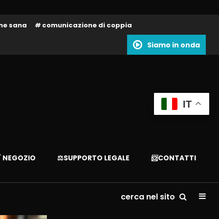
one sana
comunicazione di coppia
Siamo in onda
IT
 NEGOZIO
⚖️SUPPORTO LEGALE
📨CONTATTI
cerca nel sito