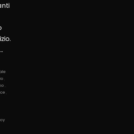
anti
o
zio.
…
ale
io
,
zio
,
rce
,
l
oy