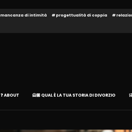
mancanza di intimità
progettualità di coppia
relazi
te!
– LIBAD
❓ ABOUT
🙅🏽 QUAL È LA TUA STORIA DI DIVORZIO
