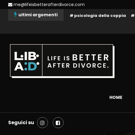
Skip
me@lifeisbetterafterdivorce.com
To
ultimi argomenti
psicologia della coppia
Content
La tua vita dopo il divorzio può essere migliore: dipende solo da 
Life is better after divorce 
HOME
Seguici su