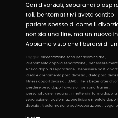
Cari divorziati, separandi o aspir
tali, bentornati! Mi avete sentito
parlare spesso di come il divorzi
non sia una fine, ma un nuovo ini
Abbiamo visto che liberarsi di un
Tagged
alimentazione sana per ricominciare
,
allenamento dopo la separazione
,
benessere ment
e fisico dopo la separazione
,
benessere post-divorz
dieta e allenamento post-divorzio
,
dieta post-divor
fitness dopo il divorzio
,
LIBAD
,
life is better after divo
perdere peso dopo il divorzio
,
personal trainer
,
personal trainer vegano
,
rimettersi in forma dopo la
separazione
,
trasformazione fisica e mentale dopo i
divorzio
,
trasformazione post-separazione
,
veganb
Leggi